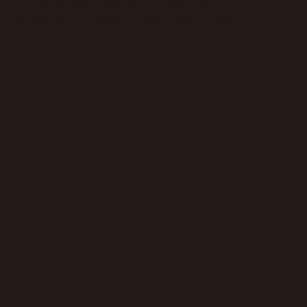
позволяет выявлять проблемы на ранней стадии и
минимизировать вероятность дорогостоящих судебных
разбирательств в будущем.