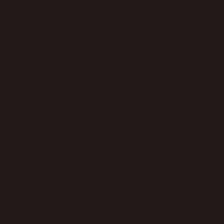
БАНКРОТНЫХ РИСКОВ
Защита активов бизнеса является одной из основных задач любого
собственника компании. Даже прибыльный бизнес может
столкнуться с ситуацией, когда многолетняя работа оказывается
под угрозой из-за одного корпоративного конфликта, налоговой
проверки или спора с кредиторами. Именно поэтому вопросы
защиты имущества компании и собственника приобретают особое
значение.
На практике наиболее серьезные риски возникают в сфере
корпоративных отношений. Конфликт между участниками
общества способен парализовать управление компанией,
заблокировать принятие ключевых решений и привести к
длительным судебным разбирательствам. Нередко подобные споры
сопровождаются требованиями об исключении участников,
оспариванием сделок и попытками установить контроль над
активами бизнеса.
Не менее опасными остаются налоговые риски. По итогам