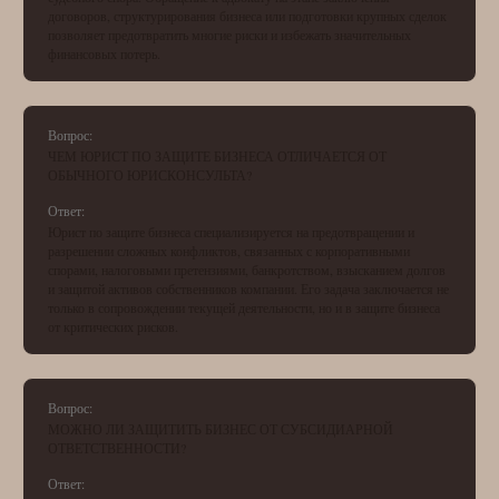
договоров, структурирования бизнеса или подготовки крупных сделок
позволяет предотвратить многие риски и избежать значительных
финансовых потерь.
Вопрос:
ЧЕМ ЮРИСТ ПО ЗАЩИТЕ БИЗНЕСА ОТЛИЧАЕТСЯ ОТ
ОБЫЧНОГО ЮРИСКОНСУЛЬТА?
Ответ:
Юрист по защите бизнеса специализируется на предотвращении и
разрешении сложных конфликтов, связанных с корпоративными
спорами, налоговыми претензиями, банкротством, взысканием долгов
и защитой активов собственников компании. Его задача заключается не
только в сопровождении текущей деятельности, но и в защите бизнеса
от критических рисков.
Вопрос:
МОЖНО ЛИ ЗАЩИТИТЬ БИЗНЕС ОТ СУБСИДИАРНОЙ
ОТВЕТСТВЕННОСТИ?
Ответ: