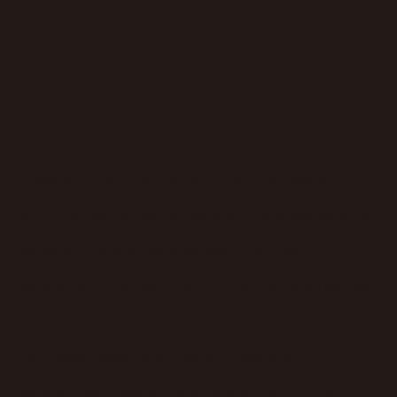
ЮРИДИЧЕСКАЯ ЗАЩИТА
БИЗНЕСА В МОСКВЕ: КОГДА
НУЖНА ПОМОЩЬ
АДВОКАТА
Юридическая защита бизнеса в Москве давно перестала
ограничиваться представительством в суде. Современный
предприниматель сталкивается с большим количеством рисков,
которые способны повлиять на деятельность компании задолго до
возникновения судебного спора. Налоговые проверки, претензии
контрагентов, корпоративные конфликты, проверки
правоохранительных органов, банкротство партнеров и изменения
законодательства способны создать серьезные проблемы даже для
устойчивого бизнеса.
Наиболее распространенная ошибка заключается в том, что
собственник начинает искать адвоката только после
возникновения кризисной ситуации. К этому моменту часть
документов уже подписана, активы находятся под угрозой, а