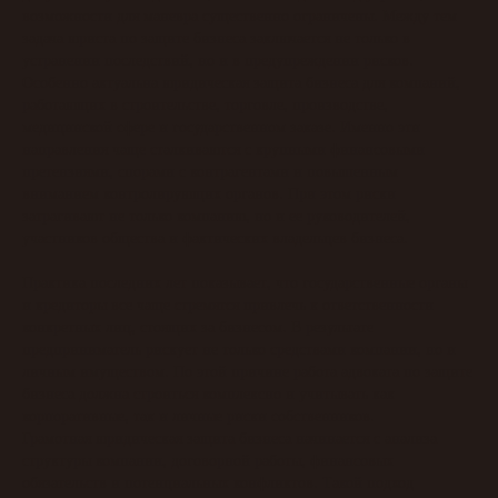
возможности для маневра существенно ограничены. Между тем
задача юриста по защите бизнеса заключается не только в
устранении последствий, но и в предупреждении рисков.
Особенно актуальна юридическая защита бизнеса для компаний,
работающих в строительстве, торговле, производстве,
медицинской сфере и государственном заказе. Именно эти
направления чаще сталкиваются с крупными финансовыми
претензиями, спорами с контрагентами и повышенным
вниманием контролирующих органов. При этом риски
затрагивают не только компанию, но и ее руководителей,
участников общества и фактических владельцев бизнеса.
Практика последних лет показывает, что государственные органы
и кредиторы все чаще стремятся привлечь к ответственности
конкретных лиц, стоящих за бизнесом. В результате
предприниматель рискует не только средствами компании, но и
личным имуществом. По этой причине работа адвоката по защите
бизнеса должна строиться комплексно и учитывать как
корпоративные, так и личные риски собственников.
Грамотная юридическая защита бизнеса начинается с анализа
структуры компании, договорной работы, финансовых
обязательств и потенциальных конфликтов. Такой подход