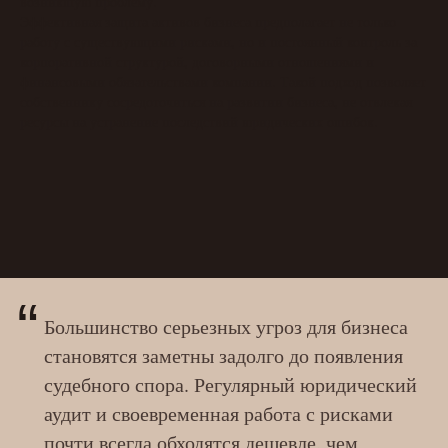
возникшую проблему.
Эффективная защита активов бизнеса предполагает не только
работу с существующими рисками, но и постоянный контроль за
корпоративной структурой, договорными отношениями и
финансовыми обязательствами компании. Такой подход позволяет
собственнику сосредоточиться на развитии бизнеса, не отвлекая
ресурсы на устранение последствий юридических ошибок.
“
Большинство серьезных угроз для бизнеса
становятся заметны задолго до появления
судебного спора. Регулярный юридический
аудит и своевременная работа с рисками
почти всегда обходятся дешевле, чем