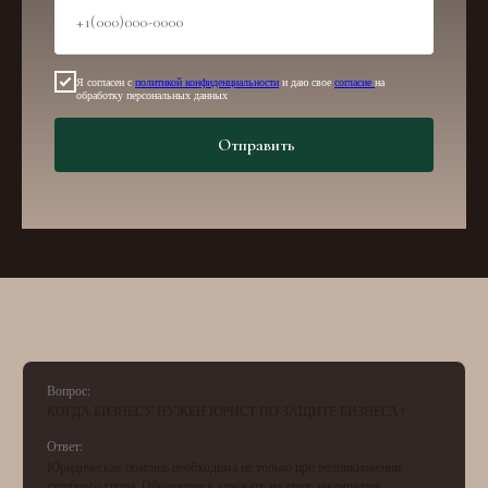
Я согласен с
политикой конфиденциальности
и даю свое
согласие
на
обработку персональных данных
Отправить
Вопрос:
КОГДА БИЗНЕСУ НУЖЕН ЮРИСТ ПО ЗАЩИТЕ БИЗНЕСА?
Ответ:
Юридическая помощь необходима не только при возникновении
судебного спора. Обращение к адвокату на этапе заключения