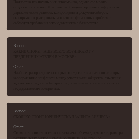
Полностью исключить риск невозможно, однако его можно
существенно снизить. Для этого необходимо правильно оформлять
управленческие решения, контролировать документооборот,
своевременно реагировать на признаки финансовых проблем и
соблюдать требования законодательства о банкротстве.
Вопрос:
КАКИЕ СПОРЫ ЧАЩЕ ВСЕГО ВОЗНИКАЮТ У
ПРЕДПРИНИМАТЕЛЕЙ В МОСКВЕ?
Ответ:
Наиболее распространены споры с контрагентами, налоговые споры,
корпоративные конфликты между участниками общества, взыскание
задолженности, дела о банкротстве, оспаривание сделок и споры по
государственным контрактам.
Вопрос:
СКОЛЬКО СТОИТ ЮРИДИЧЕСКАЯ ЗАЩИТА БИЗНЕСА?
Ответ:
Стоимость зависит от сложности задачи, объема документов, размера
потенциальных рисков и стадии конфликта. Как правило,