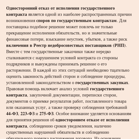
Односторонний отказ от исполнения государственного
контракта
является одной из наиболее распространенных причин
споров по государственным контрактам
возникновения
. Для
поставщика подобное решение может повлечь не только
прекращение исполнения обязательств, но и значительные
финансовые потери, взыскание неустоек, убытков, а также риск
включения в Реестр недобросовестных поставщиков (РНП)
.
Вместе с тем государственные заказчики также нередко
сталкиваются с нарушением условий контракта со стороны
подрядчиков и вынуждены принимать решение о его
расторжении. В каждой из этих ситуаций необходимо тщательно
оценить законность действий сторон и соблюдение процедуры,
государственных закупках
установленной законодательством о
.
государственного
Правовая помощь включает анализ условий
контракта
, закупочной документации, переписки сторон,
документов о приемке результатов работ, поставленного товара
или оказанных услуг, а также проверку соблюдения требований
44-ФЗ
223-ФЗ
275-ФЗ
,
и
. Особое внимание уделяется основаниям
одностороннем отказе от исполнения
для принятия решения об
контракта
, соблюдению сроков уведомления, наличию
существенных нарушений обязательств и соблюдению
обязательного порядка расторжения договора. На основании