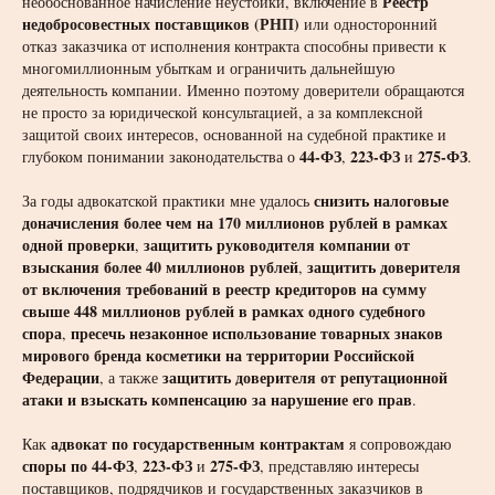
Реестр
необоснованное начисление неустойки, включение в
недобросовестных поставщиков (РНП)
или односторонний
отказ заказчика от исполнения контракта способны привести к
многомиллионным убыткам и ограничить дальнейшую
деятельность компании. Именно поэтому доверители обращаются
не просто за юридической консультацией, а за комплексной
защитой своих интересов, основанной на судебной практике и
44-ФЗ
223-ФЗ
275-ФЗ
глубоком понимании законодательства о
,
и
.
снизить налоговые
За годы адвокатской практики мне удалось
доначисления более чем на 170 миллионов рублей в рамках
одной проверки
защитить руководителя компании от
,
взыскания более 40 миллионов рублей
защитить доверителя
,
от включения требований в реестр кредиторов на сумму
свыше 448 миллионов рублей в рамках одного судебного
спора
пресечь незаконное использование товарных знаков
,
мирового бренда косметики на территории Российской
Федерации
защитить доверителя от репутационной
, а также
атаки и взыскать компенсацию за нарушение его прав
.
адвокат по государственным контрактам
Как
я сопровождаю
споры по 44-ФЗ
223-ФЗ
275-ФЗ
,
и
, представляю интересы
поставщиков, подрядчиков и государственных заказчиков в