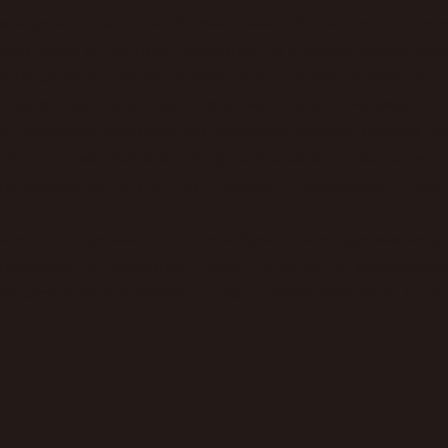
изведенных расчетов. Именно такие обстоятельства нере
дъявления встречных требований со стороны лизингопол
начительно увеличилось количество споров, связанных с
й договоров, начислением дополнительных платежей и 
й. Поскольку большинство договоров разрабатывается л
ные условия оказываются сформулированы в их пользу. 
е положения автоматически признаются законными и под
се чаще оценивают не только буквальное содержание до
нованность требований сторон. Если расчет задолженно
дателем необоснованной выгоды, требования могут быть