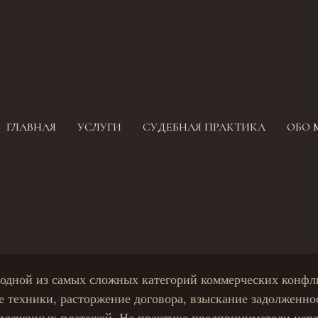
ЗАЩИТА БИЗНЕСА В ЛИЗИНГОВОМ СПОР
ГЛАВНАЯ
УСЛУГИ
СУДЕБНАЯ ПРАКТИКА
ОБО 
ТЬ СПОР С ЕВРОПЛАН, 
НГ, ВТБ ЛИЗИНГ И ДР
ЛИЗИНГОДАТЕЛЯМИ
одной из самых сложных категорий коммерческих конфл
ие техники, расторжение договора, взыскание задолженно