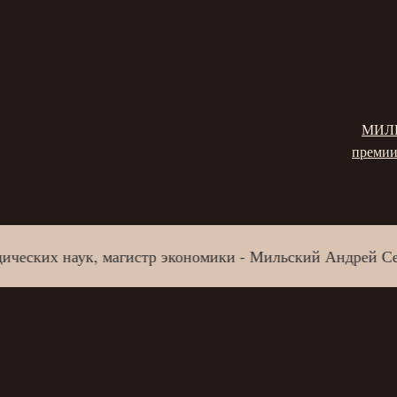
МИЛЬ
премии
ских наук, магистр экономики - Мильский Андрей Серге
Какие споры чаще