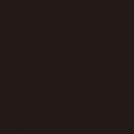
ь тактику переговоров и 
 в лизинговом споре начинается с детального анализа 
требования лизинговых компаний воспринимаются как бе
за сложности используемых формул и большого объема д
в расчетах нередко становятся основанием для уменьш
едует уделять обстоятельствам изъятия имущества и его
ехника была продана по цене существенно ниже рыночно
о нарушении интересов лизингополучателя. В подобных 
имой оценки позволяет получить важный аргумент для п
льства.
играет и анализ договорных условий. Даже если соотве
 в договор, суд вправе проверить его на соответствие 