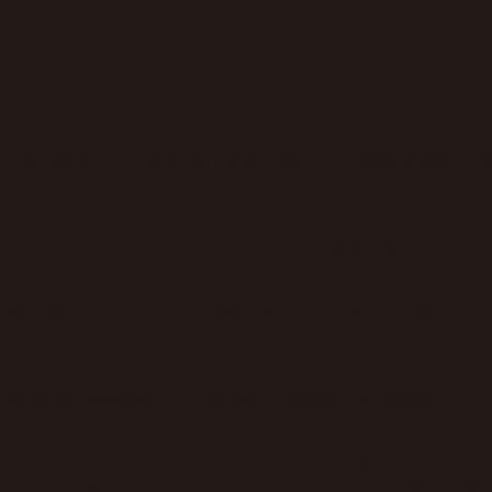
изингодателями и лизингополучателями обычно возника
тей бизнеса. Просрочка нескольких платежей может при
ора и изъятию имущества. После этого многие компании
олнительными требованиями о взыскании значительных 
ся существенно выше первоначальных ожиданий.
дметом судебных разбирательств становятся вопросы ра
 расторжения договора. Лизингополучатели нередко полаг
ли оборудования их обязательства прекращаются. Однако
дъявить дополнительные требования, связанные с задол
дами на реализацию имущества и иными платежами.
ение имеют и споры о рыночной стоимости изъятого иму
я по цене, которая существенно отличается от рыночной