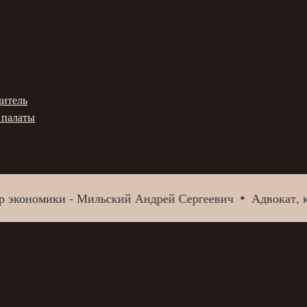
итель
 палаты
кономики - Мильский Андрей Сергеевич
Адвокат, канд
говыми компаниями