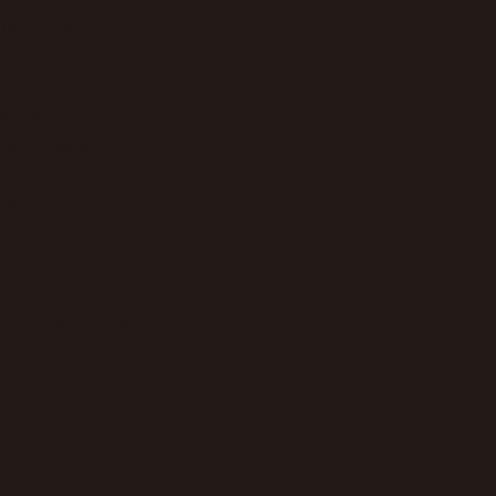
дко становятся
учателя.
 односторонним
применением
изинговыми
Однако это не
лежат безусловному
говора, но и
сти приводит к
 скорректированы