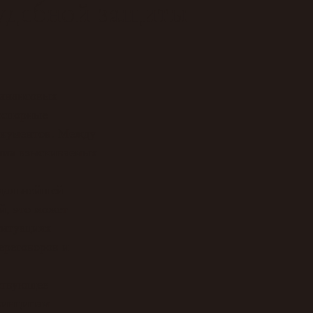
судебной защиты
финансовых
сспорные
окументов. Между
ения взыскиваемых
 дальнейшей
й, это может
ситуациях
ереговоров и
тствующее
принципам