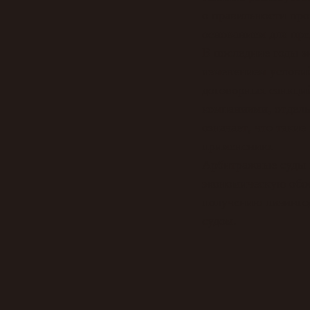
о правильности про
основанием для пре
В последние годы з
изменением услови
договорных санкци
компаниями, отдель
означает, что таки
применению.
Арбитражные суды в
экономическую обос
получению лизинго
судом.