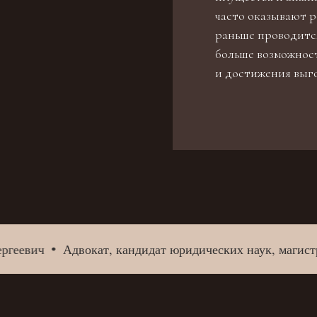
часто оказывают р
раньше проводится
больше возможнос
и достижения выго
евич
Адвокат, кандидат юридических наук, магистр э