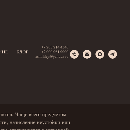
Е
+7 985 914 4346
МНЕ
БЛОГ
+7 999 961 9999
asmilsky@yandex.ru
ГАЗПРОМБАНК
УГИМИ
иктов. Чаще всего предметом
сти, начисление неустойки или