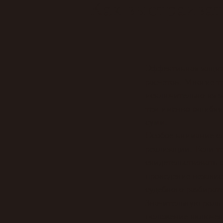
Как выстраиват
Эффективная защита
расчетов. Многие 
исключительно из-
тем именно ошибки 
сумм.
Особое внимание сл
реализации. Если т
свидетельствовать 
проведение независ
судебного разбирате
Значительную роль 
положение включено