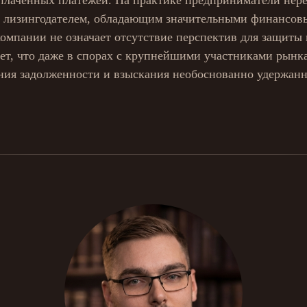
 уплаченных платежей. На практике предприниматели нере
ым лизингодателем, обладающим значительными финансов
компании не означает отсутствие перспектив для защиты 
ет, что даже в спорах с крупнейшими участниками рынк
ния задолженности и взыскания необоснованно удержанн