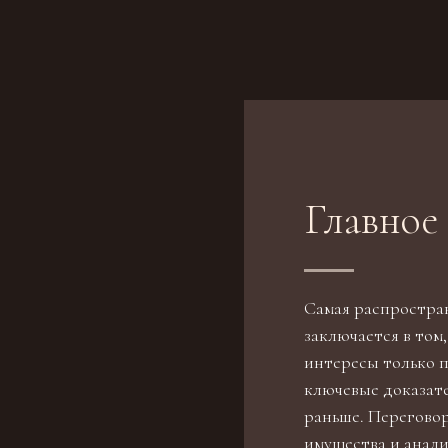
Главное
Самая распростра
заключается в том
интересы только п
ключевые доказат
раньше. Переговор
имущества и анали