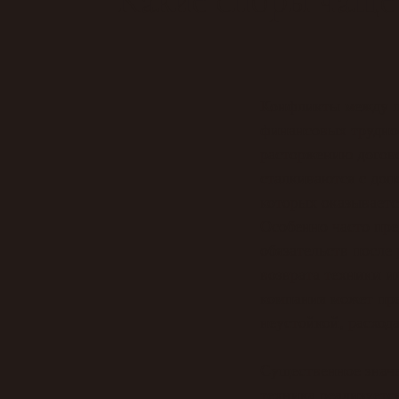
Конфликты между л
финансовых труднос
расторжению догов
сталкиваются с доп
которых оказывает
Особенно часто пре
обязательств после
возврата техники и
компания может пре
неустойкой, расхо
Существенное знач
техника реализуетс