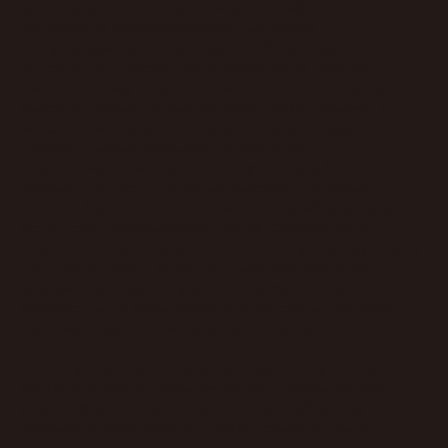
одних подозрений недостаточно. Если работник представил
надлежащим образом оформленный листок
нетрудоспособности, работодатель обязан исходить из того,
что сотрудник действительно находится на лечении.
Именно поэтому попытки применить дисциплинарное
взыскание только потому, что работник был замечен в
магазине, на отдыхе или в поездке, редко приводят к
положительному результату для компании.
Особенно часто работодатели допускают ошибки при
оформлении дисциплинарных взысканий. Во время
действия больничного листа работник освобождается от
исполнения трудовых обязанностей. Следовательно,
говорить о ненадлежащем исполнении трудовой функции в
этот период крайне затруднительно. Если компания
объявляет выговор или увольняет сотрудника за действия,
совершенные во время болезни, вероятность признания
таких мер незаконными существенно возрастает.
Отдельную категорию споров составляют ситуации, когда
руководство считает больничный фиктивным. Однако
злоупотребление больничными листами
необходимо
доказывать. Работодатель не может самостоятельно
признать документ недействительным. При наличии