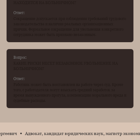
НАХОДИТСЯ НА БОЛЬНИЧНОМ?
Ответ:
Сокращение допускается при соблюдении требований трудового
законодательства и наличии реальных организационных
причин. Формальное сокращение для увольнения конкретного
сотрудника может быть признано незаконным.
Вопрос:
КАКИЕ РИСКИ НЕСЕТ НЕЗАКОННОЕ УВОЛЬНЕНИЕ НА
БОЛЬНИЧНОМ?
Ответ:
Работник может быть восстановлен на работе через суд. Кроме
того, с работодателя могут взыскать средний заработок за
время вынужденного прогула, компенсацию морального вреда и
судебные расходы.
ч
Адвокат, кандидат юридических наук, магистр экономики - 