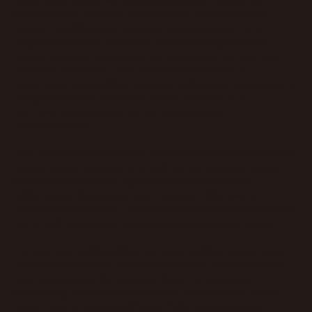
заключается в проверке подлинности представленных
документов. Современные механизмы электронного
документооборота позволяют достаточно эффективно
выявлять случаи использования недостоверных листков
нетрудоспособности. Если возникают сомнения в
законности выдачи больничного, необходимо использовать
предусмотренные законом способы проверки, а не
принимать кадровые решения на основании
предположений.
При наличии длительного отсутствия сотрудника компания
вправе временно закрыть потребность в персонале за счет
заключения срочного трудового договора с другим
работником. Такой механизм позволяет обеспечить
непрерывность бизнес-процессов и одновременно избежать
претензий со стороны контролирующих органов и суда.
На практике наиболее безопасным способом прекращения
увольнение по собственному
трудовых отношений остается
желанию во время больничного
. Закон не запрещает
сотруднику направить заявление об увольнении в период
временной нетрудоспособности. Работодатель вправе