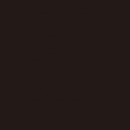
сроки уведомления, предложить имеющиеся вакансии и
учесть преимущественное право на оставление на работе.
Любая ошибка способна стать основанием для
восстановления работника.
Особого внимания заслуживает вопрос пособия по
временной нетрудоспособности. Многие работодатели
ошибочно считают, что при подозрении на злоупотребление
больничным листом можно уменьшить размер выплат.
Однако снижение пособия возможно только при наличии
официально зафиксированного нарушения режима
лечения. Если соответствующие отметки отсутствуют, любые
попытки уменьшить выплаты могут быть признаны
незаконными.
В последние годы увеличилось количество споров,
связанных с так называемыми бесконечными
больничными. Однако даже в подобных ситуациях суды
продолжают исходить из необходимости соблюдения
гарантий работника. Поэтому основной задачей
работодателя остается не поиск обходных путей, а грамотное
документальное сопровождение кадровых процессов и
своевременное получение юридической помощи.