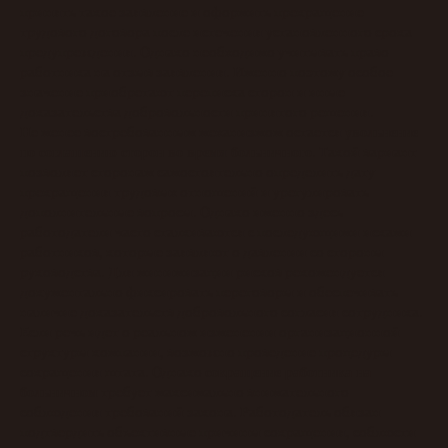
принять такое заявление и оформить прекращение
трудового договора после истечения установленного срока
предупреждения. Однако необходимо учитывать право
работника на отзыв заявления. Именно поэтому особое
значение приобретают переписка сторон и иные
доказательства добровольности принятого решения.
увольнение
Не менее востребованным механизмом остается
по соглашению сторон во время больничного
. Такой вариант
позволяет сторонам самостоятельно определить дату
прекращения трудовых отношений и урегулировать
дополнительные вопросы. Однако именно здесь
работодатели часто сталкиваются с последующими исками
работников, которые заявляют о давлении со стороны
руководства. Для минимизации рисков рекомендуется
документально фиксировать переговоры и обеспечивать
наличие доказательств добровольного согласия сотрудника.
Если речь идет о реальном изменении организационной
структуры компании, возможно проведение процедуры
сокращение работника на
сокращения штата. Однако
больничном
требует максимально внимательного
соблюдения требований закона. Работодатель обязан
подтвердить объективные причины сокращения, соблюсти