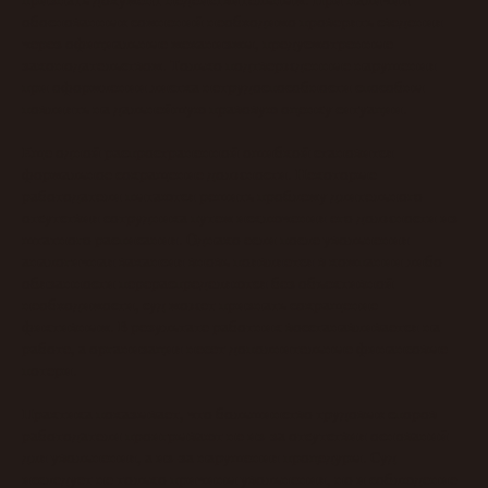
обоснованных сомнений необходимо проверять сведения
через официальные механизмы, предусмотренные
законодательством. Только подтвержденные нарушения
при оформлении листка нетрудоспособности способны
повлиять на дальнейшую правовую оценку ситуации.
Еще одной распространенной ошибкой становится
формальное сокращение должности. Некоторые
работодатели пытаются решить проблему длительного
отсутствия сотрудника путем исключения его должности из
штатного расписания. Однако если после увольнения
аналогичная вакансия вновь появляется в компании либо
обязанности перераспределяются без объективной
необходимости, суд может признать сокращение
фиктивным. В результате работник восстанавливается на
работе, а организация несет дополнительные финансовые
потери.
Практика показывает, что большинство трудовых споров
работодатели проигрывают не из-за отсутствия оснований
для увольнения, а из-за нарушения процедуры. Суд
исследует не только причины увольнения, но и соблюдение