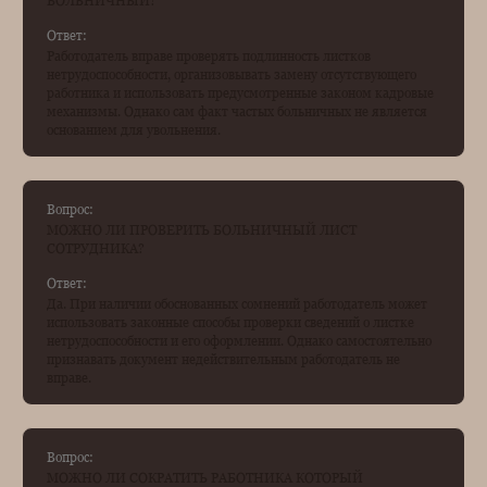
БОЛЬНИЧНЫЙ?
Ответ:
Работодатель вправе проверять подлинность листков
нетрудоспособности, организовывать замену отсутствующего
работника и использовать предусмотренные законом кадровые
механизмы. Однако сам факт частых больничных не является
основанием для увольнения.
Вопрос:
МОЖНО ЛИ ПРОВЕРИТЬ БОЛЬНИЧНЫЙ ЛИСТ
СОТРУДНИКА?
Ответ:
Да. При наличии обоснованных сомнений работодатель может
использовать законные способы проверки сведений о листке
нетрудоспособности и его оформлении. Однако самостоятельно
признавать документ недействительным работодатель не
вправе.
Вопрос:
МОЖНО ЛИ СОКРАТИТЬ РАБОТНИКА КОТОРЫЙ