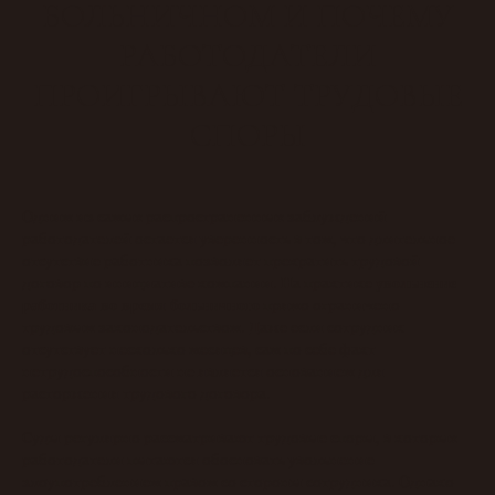
БОЛЬНИЧНОМ И ПОЧЕМУ
РАБОТОДАТЕЛИ
ПРОИГРЫВАЮТ ТРУДОВЫЕ
СПОРЫ
Одним из самых распространенных заблуждений
работодателей остается уверенность в том, что длительное
отсутствие работника позволяет прекратить трудовой
увольнение
договор по инициативе компании. На практике
работника во время больничного
прямо ограничено
трудовым законодательством. Даже если сотрудник
отсутствует несколько месяцев, сам по себе факт
нетрудоспособности не является основанием для
расторжения трудового договора.
Суды регулярно рассматривают трудовые споры, в которых
работодатели пытаются обосновать увольнение
злоупотреблением правом со стороны сотрудника. Однако