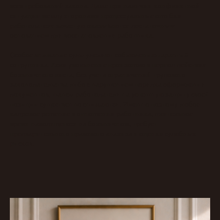
всех требований закона. Даже при наличии конфликтной
ситуации между сторонами процессуальные ошибки
работодателя зачастую оказываются достаточным
основанием для восстановления работника.
Особое внимание суды уделяют соблюдению гарантий
сотрудника. Если увольнение произошло в период действия
больничного листа, без учета ограничений трудового
законодательства либо с нарушением порядка оформления
документов, шансы работодателя на успешную защиту своей
позиции существенно снижаются. Именно поэтому любое
кадровое решение в отношении работника, длительное
время находящегося на больничном, требует
предварительного правового анализа и оценки судебных
рисков.