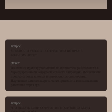
Вопрос:
МОЖНО ЛИ УВОЛИТЬ СОТРУДНИКА ВО ВРЕМЯ
БОЛЬНИЧНОГО?
Ответ:
По общему правилу увольнение по инициативе работодателя в
период временной нетрудоспособности запрещено. Исключения
предусмотрены законом и применяются ограниченно.
Нарушение данного запрета часто приводит к восстановлению
работника через суд.
Вопрос:
ЧТО ДЕЛАТЬ ЕСЛИ СОТРУДНИК ПОСТОЯННО БЕРЕТ