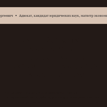
ч
Адвокат, кандидат юридических наук, магистр экономики - 
КАК ДЕЙСТВОВАТЬ
РАБОТОДАТЕЛЮ
ЕСЛИ СОТРУДНИК
ПОСТОЯННО НАХОДИТСЯ
НА БОЛЬНИЧНОМ
Когда работник регулярно оформляет листки
нетрудоспособности, работодателю важно сосредоточиться
не на поиске формальных оснований для увольнения, а на
законных способах минимизации рисков. Первый шаг