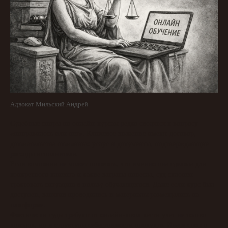
Адвокат Мильский Андрей
Судебные споры по онлайн-курсам редко сводятся к вопросу
«понравилось или нет». Ключевое значение имеют договор,
доказательства оказанных услуг и документы, подтверждающие
расходы исполнителя.
Если компания не может показать, что именно она сделала для
конкретного клиента и какие затраты понесла, суд склонен
трактовать ситуацию в пользу обучающегося. Даже если курс был
доступен, занятия проводились и материалы размещались на
платформе.
Фактически суды требуют от онлайн-школ вести учет не только
доходов, но и структуры себестоимости продукта. Иначе спор о