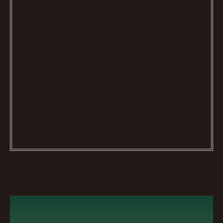
удержаний в виде процентов от
стоимости.
Чем подробнее компания может
объяснить, какие услуги были оказаны и
какие затраты понесены, тем выше
шансы сохранить часть оплаты и
снизить объем возвратов даже при
отказе клиента от обучения.