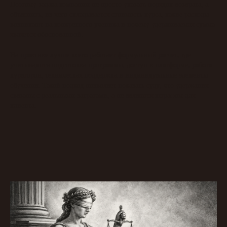
Поэтому задача компании не просто указать порядок возврата, а
объяснить, из чего складывается стоимость курса, какие расходы
возникают на конкретного ученика и почему удерживаемая сумма
является обоснованной.
На практике лучше всего работает формульный расчет, где
учитываются подготовка программы, доступ к платформе, работа
кураторов, техническая поддержка и индивидуальные элементы
обучения. Такой подход позволяет показать суду, что удержания
связаны с реальными затратами, а не являются штрафом для
клиента.