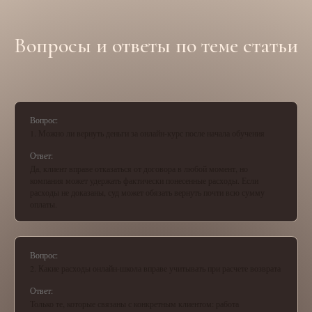
Вопросы и ответы по теме статьи
Вопрос:
1. Можно ли вернуть деньги за онлайн-курс после начала обучения
Ответ:
Да, клиент вправе отказаться от договора в любой момент, но
компания может удержать фактически понесенные расходы. Если
расходы не доказаны, суд может обязать вернуть почти всю сумму
оплаты.
Вопрос:
2. Какие расходы онлайн-школа вправе учитывать при расчете возврата
Ответ:
Только те, которые связаны с конкретным клиентом: работа