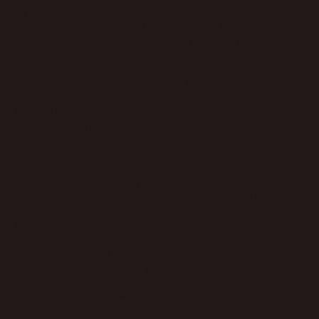
какие услуги фактически оказаны и какие расходы
звучит так:
реально понес исполнитель
к моменту отказа клиента. Если
компания не может это подтвердить документами, удержания
признаются необоснованными.
Особенно внимательно суды относятся к случаям, когда возврат
зависит только от даты отказа, а не от объема полученного
контента или оказанных услуг. В таких ситуациях суд может
полностью проигнорировать условия договора и самостоятельно
определить сумму возврата, исходя из фактических обстоятельств.
Для бизнеса это означает, что сам по себе договор уже не
гарантирует сохранность выручки. Если условия возврата не
подкреплены расчетами и доказательствами, компания рискует
потерять большую часть оплаты даже при частично пройденном
курсе.
Дополнительный риск возникает, когда обучение оформляется не
информационно-
как образовательная услуга, а как
консультационная или лицензионная модель доступа к
платформе
. Суды все чаще смотрят не на название договора, а на
его содержание и фактические отношения сторон.