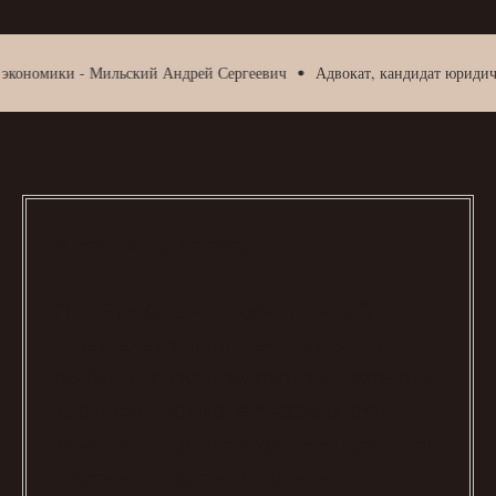
ики - Мильский Андрей Сергеевич
Адвокат, кандидат юридических на
Итоги для бизнеса:
Онлайн-обучение остается зоной
повышенных юридических рисков,
особенно в части возвратов и претензий
клиентов. Основные точки защиты
компании формируются не в суде, а при
построении договорной модели и