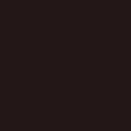
Поэтому для защиты бизнеса важно заранее продумать, какие
документы будут подтверждать расходы именно по каждому
клиенту, а не по курсу в целом. Это может быть учет доступа к
платформе, распределение нагрузки наставников,
индивидуальные планы обучения и акты оказания услуг.
В спорах по онлайн-обучению суды все
меньше доверяют общим формулировкам в
договоре и все больше требуют
конкретных расчетов. Если компания не
может объяснить, за что именно она