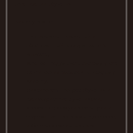
организации обучения.
Бизнесу важно:
прописывать прозрачный и
обоснованный порядок расчета
возврата,
заранее продумывать систему учета
фактических расходов по каждому
клиенту,
фиксировать процесс обучения и
взаимодействие с учениками,
корректно формулировать цели и
содержание программы в договоре,
избегать формальных схем