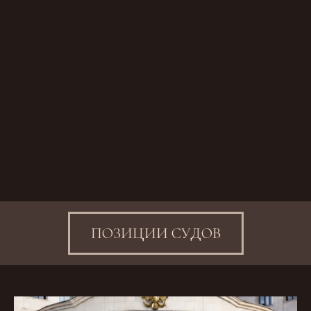
услуги
, если это не нарушает условия договора.
Для компании важно фиксировать процесс обучения: расписание,
записи занятий, переписку с кураторами, результаты
выполненных заданий. Эти данные позволяют показать, что
услуга оказывалась и соответствовала договору.
Если клиент в период обучения не заявлял претензий, а
обратился за возвратом уже после завершения части курса
,
суды часто расценивают это как попытку пересмотреть свое
коммерческое решение, а не как защиту нарушенного права.
ПОЗИЦИИ СУДОВ