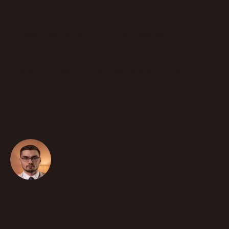
удерживает деньги, условия договора
перестают работать. Поэтому защита
начинается не в суде, а на этапе
проектирования договора и модели
оказания услуг.
Андрей Мильский
Адвокат