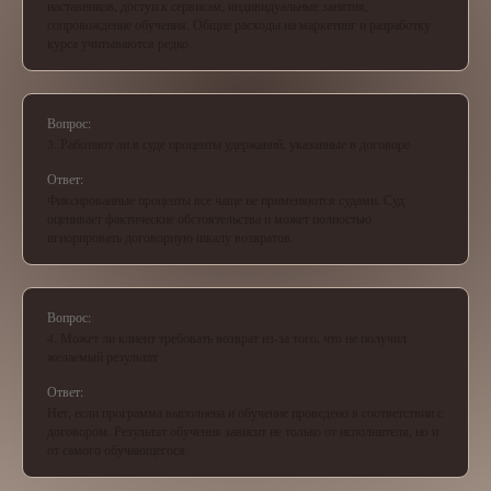
наставников, доступ к сервисам, индивидуальные занятия,
сопровождение обучения. Общие расходы на маркетинг и разработку
курса учитываются редко.
Вопрос:
3. Работают ли в суде проценты удержаний, указанные в договоре
Ответ:
Фиксированные проценты все чаще не применяются судами. Суд
оценивает фактические обстоятельства и может полностью
игнорировать договорную шкалу возвратов.
Вопрос:
4. Может ли клиент требовать возврат из-за того, что не получил
желаемый результат
Ответ:
Нет, если программа выполнена и обучение проведено в соответствии с
договором. Результат обучения зависит не только от исполнителя, но и
от самого обучающегося.