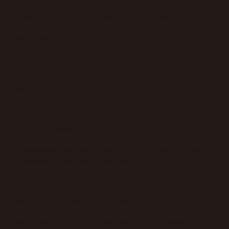
обучения. Это создает иллюзию свободы, но на практике
приводит к строгой оценке доказательств со стороны суда.
фактические расходы должны быть
Суды исходят из того, что
связаны именно с конкретным клиентом
. Общие расходы на
разработку курса, рекламу или содержание платформы чаще всего
не принимаются, если нет связи с конкретным договором.
Наиболее убедительными считаются доказательства, которые
персонализированные затраты:
показывают
работа куратора,
проверка заданий, индивидуальные консультации, доступ к
платным сервисам именно для этого ученика, аренда
оборудования под конкретный поток.
Если таких доказательств нет, суд может посчитать расходы
минимальными, разделив стоимость курса на количество занятий
или модулей, независимо от реальной структуры затрат компании.
Отдельный риск возникает, когда суд ориентируется на
фактически просмотренные уроки, а не на объем подготовленных
Такой подход противоречит
и доступных материалов.
гражданскому законодательству
, но встречается в практике
судов первой инстанции и требует активного обжалования.