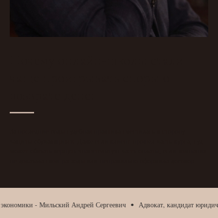
Почему онлайн-школы стали
чаще проигрывать споры о
возврате денег
За последние годы судебная практика сместилась в сторону
защиты обучающихся. Даже если клиент прошел часть курса, суд
может обязать вернуть значительную часть оплаты, если компания
не доказала свои расходы или неправильно оформила договор.
ики - Мильский Андрей Сергеевич
Адвокат, кандидат юридических на