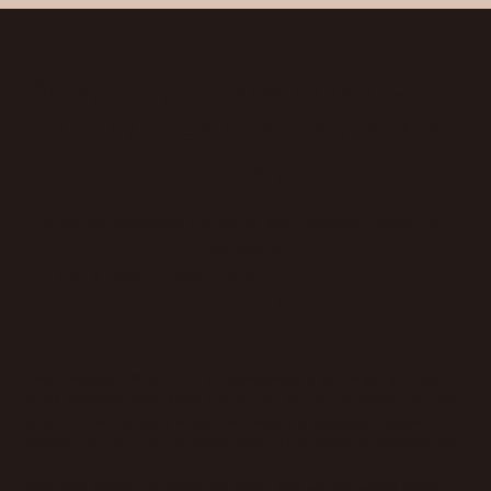
Возврат при отказе от обучения.
Как суды смотрят на условия
договора
Фиксированный процент удержаний больше не
работает.
Суду важно, какие расходы реально понесла
компания.
Ранее онлайн-школы часто устанавливали в договоре простую
чем позже отказ, тем меньшую сумму получает
схему возврата:
клиент.
Такой подход казался логичным и удобным. Однако
сегодня суды все чаще не применяют эти условия автоматически.
Ключевой вопрос, который суд задает при рассмотрении спора,