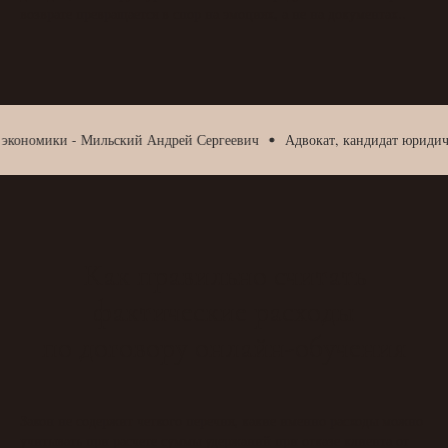
возврате превращается в спор на эмоциях, а не на документах..
ики - Мильский Андрей Сергеевич
Адвокат, кандидат юридических на
Как правильно считать
фактические расходы
по договору онлайн-обучения
Закон не содержит четкого перечня, какие именно расходы можно
учитывать при расчете суммы удержаний при отказе клиента от