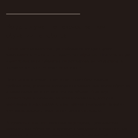
Когда аргумент о некачественном
обучении не работает
Частая тактика клиентов при требовании возврата денег
в ссылках на недостатки обучения
заключается
. При этом в суде
имеет значение не субъективное разочарование результатом, а
юридическое понятие недостатка услуги.
Недостатком признается несоответствие обязательным
требованиям, условиям договора или заявленным целям обучения,
а также оказание услуг не в полном объеме. Если курс
соответствует программе, занятия проводились, доступ к
материалам предоставлялся, а наставники взаимодействовали с
учеником, доказать недостатки становится сложно.
Аргументы о том, что информация устарела, преподаватели
менялись или обучение не привело к ожидаемой профессии, как
не считаются доказательством некачественной
правило,